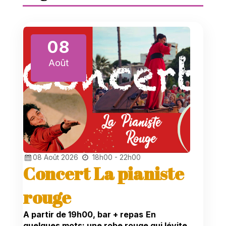
08
Août
08
Août
2026
18h00 - 22h00
Concert La pianiste
rouge
A partir de
19h00, bar + repas
En
quelques mots: une robe rouge qui lévite